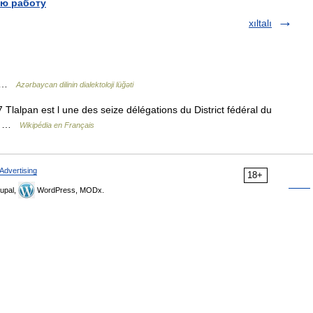
ю работу
xıltalı
dı …
Azərbaycan dilinin dialektoloji lüğəti
lalpan est l une des seize délégations du District fédéral du
 la …
Wikipédia en Français
Advertising
18+
upal,
WordPress, MODx.