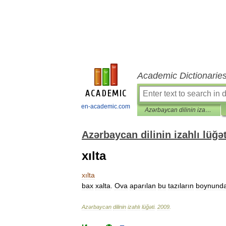
Academic Dictionarie
en-academic.com
Azərbaycan dilinin izahlı lüğəti
Azərbaycan dilinin izahlı lüğət
xılta
xılta
bax
xalta
.
Ova
aparılan
bu
tazıların
boynund
Azərbaycan
dilinin
izahlı
lüğəti
.
2009
.