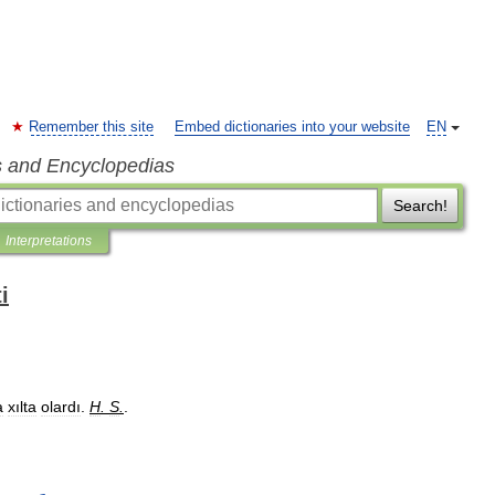
Remember this site
Embed dictionaries into your website
EN
s and Encyclopedias
Search!
Interpretations
i
a
xılta
olardı
.
H
.
S
.
.