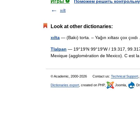
Игры ⚽
Поможем решить контрольну
xılt
Look at other dictionaries:
xılta
— (Bakı) torta. – Yağın xıltası çox çıx
Tlalpan
— 19°19′N 99°19′W / 19.317, 99.317 T
Mexique (agglomération de Mexico). C est
© Academic, 2000-2026
Contact us:
Technical Support
,
Dictionaries export
, created on PHP,
Joomla,
Dr